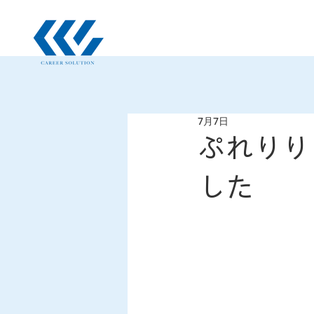
7月7日
ぷれりり
した