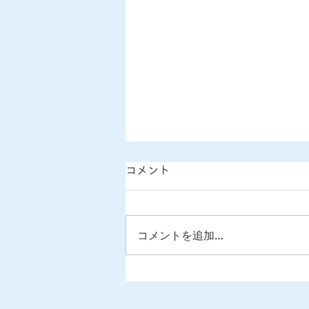
コメント
コメントを追加…
北海道コンサドーレ札幌 クラ
ブパートナー契約締結のお知