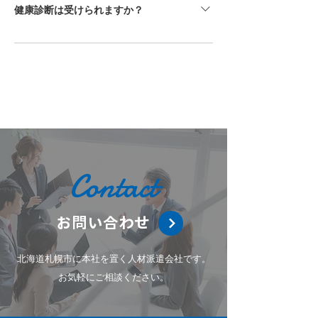
よりご確認いただけます。公式LINEのメニ
健康診断は受けられますか？
ューから「勤怠使い方」を選択し、手順をご
確認ください。
一定の条件を満たす場合、健康診断の対象と
なることがあります。対象となる方には、受
診時期や受診方法についてご案内いたしま
す。詳細は担当者までお問い合わせくださ
い。
Contact
お問い合わせ
北海道札幌市に本社を置く人材派遣会社です。
お気軽にご相談ください。