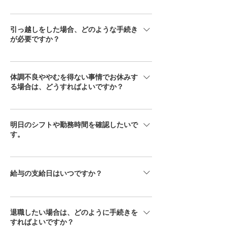
年次有給休暇は、入社日から6か月継続して
勤務し、所定労働日の8割以上出勤した場合
引っ越しをした場合、どのような手続き
に付与されます。付与日数は、勤務年数や契
が必要ですか？
約内容、所定労働日数によって異なる場合が
引っ越しをされた場合は、住所変更の手続き
あります。詳しい付与日数やご自身の状況に
が必要です。給与明細や各種書類の送付先変
ついては、担当者までお問い合わせくださ
体調不良ややむを得ない事情でお休みす
更のため、速やかに新しい住所を担当者まで
い。
る場合は、どうすればよいですか？
ご連絡ください。あわせて、通勤経路や通勤
欠勤や遅刻、早退をする場合は、分かった時
交通費に変更がある場合も、忘れずにお申し
点でできるだけ早く担当者へご連絡くださ
出をお願いいたします。
明日のシフトや勤務時間を確認したいで
い。勤務先への連絡方法や連絡先について
す。
は、事前にご案内しているルールに沿ってご
シフトや勤務時間の確認が必要な場合は、担
対応をお願いいたします。
当者までご連絡ください。勤務先によって勤
給与の支給日はいつですか？
務時間や出勤ルールが異なる場合があるた
め、不明点があれば事前に確認をお願いいた
基本的に月末締の翌月20日払いとなってお
します。
ります。しかし週払いをご利用している場合
退職したい場合は、どのように手続きを
や給与の支給日は雇用条件や契約内容によっ
すればよいですか？