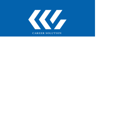
株式会社キャリアソリューション
〒003-0803
北海道札幌市白石区菊水3条1丁目8-2
くきつ駅前ビル3階
TEL：011-876-0922
CLUB PARTNER OF
HOKKAIDO CONSADOLE
SAPPORO