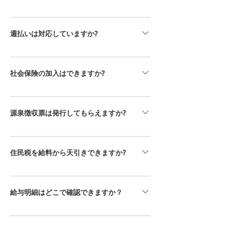
て異なる場合があります。ご自身の給与支給
退職を希望される場合は、まず担当者までご
日について確認したい場合は、担当者までお
相談ください。基本的に1ヶ月前にご退職の
問い合わせください。
週払いは対応していますか?
連絡をお願いしております。現在の契約状況
や勤務先との調整が必要となるため、できる
週払い相談受け付けております。 ご利用条
だけ早めのご連絡をお願いいたします。
件や申請方法、対象可否は勤務条件により異
社会保険の加入はできますか?
なる場合がありますので、週払いをご利用開
始されたい方は担当者までご連絡ください。
社会保険（健康保険・厚生年金）は、勤務時
間・勤務日数・契約期間などの条件を満たし
源泉徴収票は発行してもらえますか?
た場合に加入対象となります。「週20時間
以上の勤務」「2か月を超えて勤務する見込
源泉徴収票をご希望の場合は、必要な年度を
みがある」 などの条件を満たす場合、加入
LINEからご連絡ください。確認後、勤怠シ
住民税を給料から天引きできますか?
対象となる可能性があります。また、週の所
ステムからダウンロードできるようご案内い
定労働時間・日数が正社員のおおむね3/4以
たします。再発行をご希望の場合も、同様に
住民税につきましては、弊社ではスタッフ様
上の場合も、加入対象となります。
ご連絡ください。
ご本人での納付をお願いしております。お住
給与明細はどこで確認できますか？
まいの市区町村から届く納付書をご確認のう
え、ご自身でお支払いをお願いいたします。
給与明細は、弊社指定の勤怠・給与システム