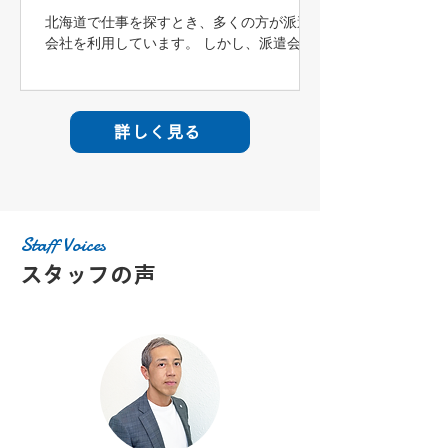
北海道で仕事を探すとき、多くの方が派遣
会社を利用しています。 しかし、派遣会社
によって取り扱う求人やサポート体制は大
きく異なります。 「どの派遣会社を選べば
いいの？」 「登録する前に確認しておくこ
とはある？」 そんな疑問を持つ方も多いで
詳しく見る
しょう。 今回は、北海道で派遣会社を選ぶ
際に確認しておきたいポイントや、後悔し
ないための選び方について詳しく解説しま
す。 北海道で派遣会社を選ぶことが重要な
理由 派遣会社によって求人が異なる 同じ北
Staff Voices
海道内でも、派遣会社ごとに取り扱う求人
スタッフの声
は異なります。 物流・倉庫に強い会社もあ
れば、事務職や製造業に特化した会社もあ
ります。 自分が希望する職種を多く扱って
いる派遣会社を選ぶことが大切です。 サポ
ート内容にも違いがある 派遣会社によって
は、面接対策や就業後のフォローが充実し
ているところもあります。 長く安心して働
くためには、サポート体制も確認しておき
ましょう。 派遣会社を選ぶときのポイント