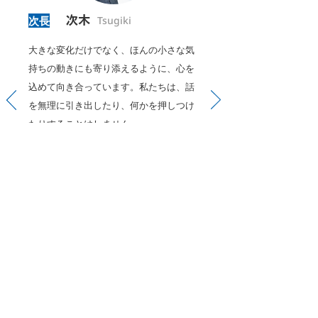
希望する職種の求人が豊富か 求人件数だけ
次長
次木
Tsugiki
ではなく、自分が働きたい職種を取り扱っ
ているか確認しましょう。 例えば、 ・物
大きな変化だけでなく、ほんの小さな気
流・倉庫 ・一
持ちの動きにも寄り添えるように、心を
込めて向き合っています。私たちは、話
を無理に引き出したり、何かを押しつけ
たりすることはしません。
自然な会話の中で、少しずつでも「安心
できる」と思っていただけるような関係
づくりを大切にしています。一人ひとり
の歩調に合わせたサポートを心がけ、ど
んなときでもその人らしさを大切にでき
るよう努めています。