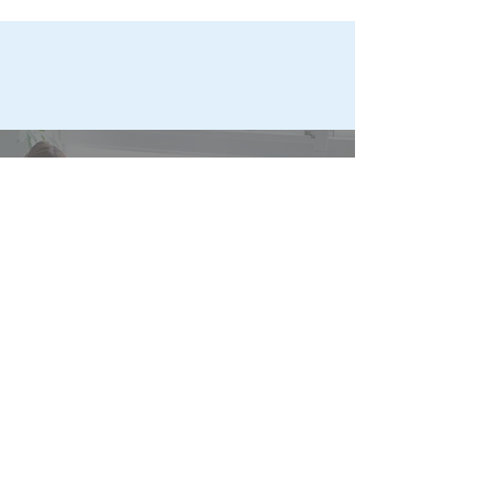
い選び方を解説！
みを分かりやす
Contact
お問い合わせ
北海道札幌市に本社を置く人材派遣会社です。
お気軽にご相談ください。