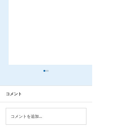
コメント
コメントを追加…
北海道で派遣会社を選ぶ
派遣社員でも社
ポイントとは？失敗しな
入れる？加入条