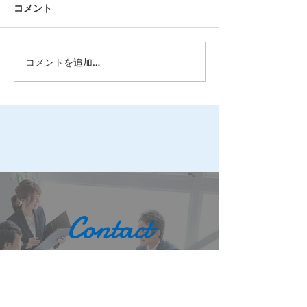
コメント
コメントを追加…
北海道で派遣会社を選ぶ
派遣社員でも社
ポイントとは？失敗しな
入れる？加入条
い選び方を解説！
みを分かりやす
Contact
お問い合わせ
北海道札幌市に本社を置く人材派遣会社です。