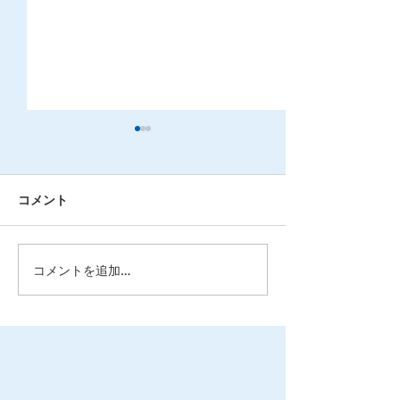
コメント
コメントを追加…
北海道で派遣会社を選ぶ
派遣社員でも社
ポイントとは？失敗しな
入れる？加入条
い選び方を解説！
みを分かりやす